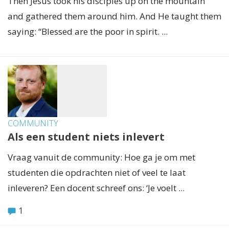
Then Jesus took his disciples up on the mountain
and gathered them around him. And He taught them
saying: “Blessed are the poor in spirit. ...
COMMUNITY
Als een student niets inlevert
Vraag vanuit de community: Hoe ga je om met
studenten die opdrachten niet of veel te laat
inleveren? Een docent schreef ons: ‘Je voelt ...
1