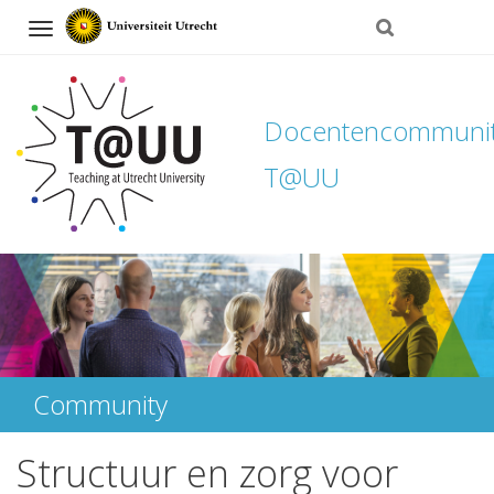
Navigation
Docentencommuni
T@UU
Direct
naar
het
inhoud
Community
Structuur en zorg voor