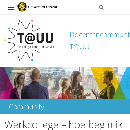
Navigation
Docentencommuni
T@UU
Direct
naar
het
inhoud
Community
Werkcollege – hoe begin ik