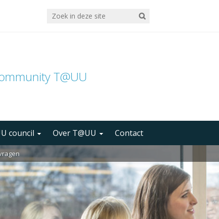
community T@UU
U council
Over T@UU
Contact
 vragen