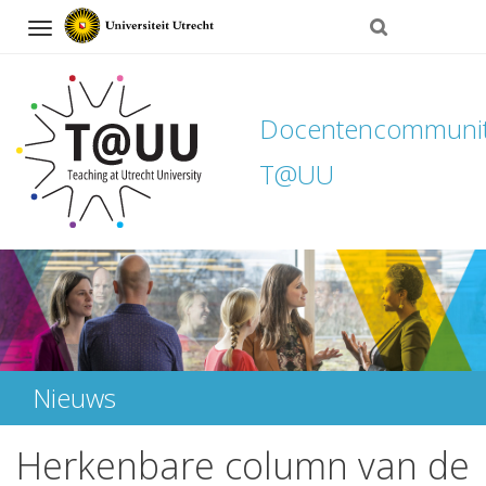
Navigation
Docentencommuni
T@UU
Direct
naar
het
inhoud
Nieuws
Herkenbare column van de