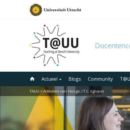
Docenten
Direct
Actueel
Blogs
Community
T@U
naar
het
TAUU
> Artikelen van: Hooge, I.T.C. (Ignace)
inhoud