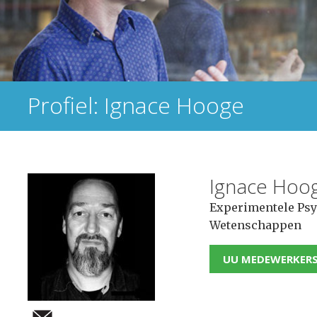
Profiel: Ignace Hooge
Ignace Hoo
Experimentele Psyc
Wetenschappen
UU MEDEWERKER