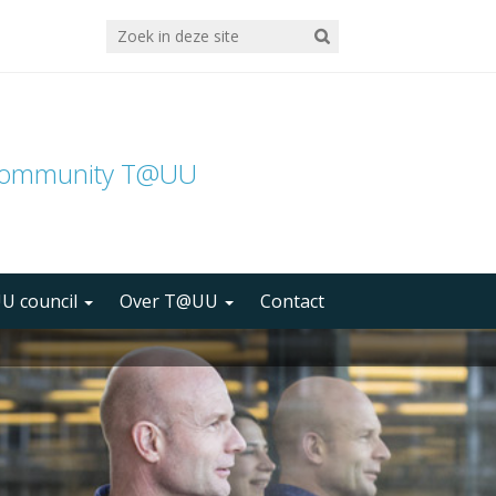
community T@UU
U council
Over T@UU
Contact