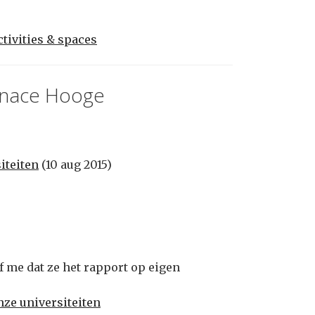
tivities & spaces
gnace Hooge
iteiten
(10 aug 2015)
f me dat ze het rapport op eigen
nze universiteiten