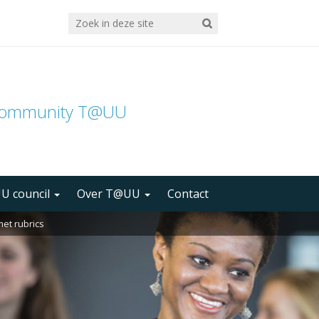
community T@UU
U council
Over T@UU
Contact
et rubrics