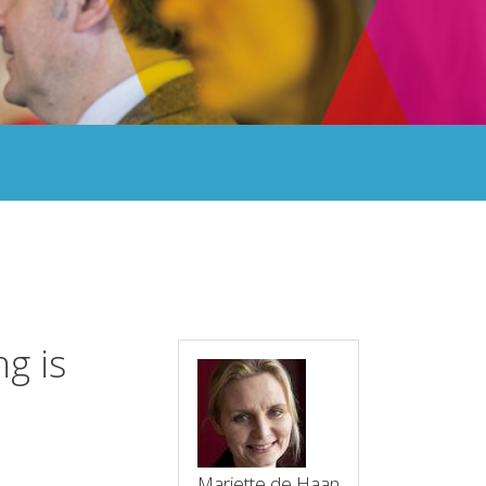
g is
Mariette de Haan