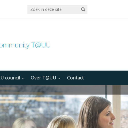
community T@UU
U council
Over T@UU
Contact