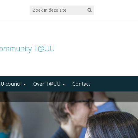
community T@UU
U council
Over T@UU
Contact