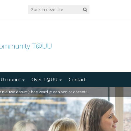
community T@UU
U council
Over T@UU
Contact
en nieuwe datum!): hoe word je een senior docent?