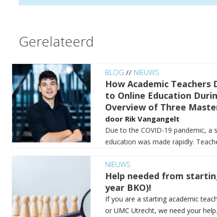
Gerelateerd
BLOG
//
NIEUWS
How Academic Teachers D
to Online Education Duri
Overview of Three Master
door
Rik Vangangelt
Due to the COVID-19 pandemic, a sh
education was made rapidly. Teacher
NIEUWS
Help needed from startin
year BKO)!
If you are a starting academic teac
or UMC Utrecht, we need your help. 