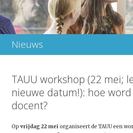
Nieuws
TAUU workshop (22 mei; let
nieuwe datum!): hoe word 
docent?
Op
vrijdag 22 mei
organiseert de TAUU een wo