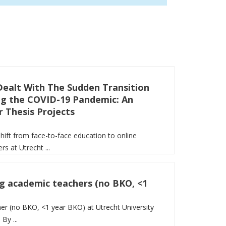
ealt With The Sudden Transition
ng the COVID-19 Pandemic: An
 Thesis Projects
ift from face-to-face education to online
s at Utrecht ...
g academic teachers (no BKO, <1
her (no BKO, <1 year BKO) at Utrecht University
By ...