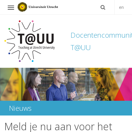
en
Navigation
Docentencommuni
T@UU
Direct
naar
het
inhoud
Nieuws
Meld je nu aan voor het