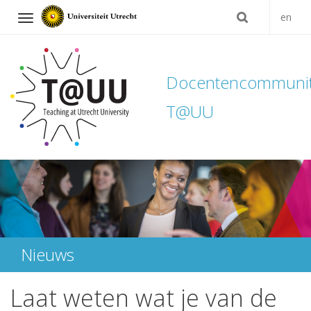
en
Navigation
Docentencommuni
T@UU
Direct
naar
het
inhoud
Nieuws
Laat weten wat je van de