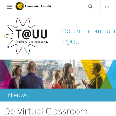
en
Navigation
Docentencommuni
T@UU
Direct
naar
het
inhoud
Nieuws
De Virtual Classroom