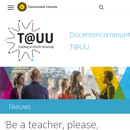
Navigation
Docentencommuni
T@UU
Direct
naar
het
inhoud
Nieuws
‘Be a teacher, please,