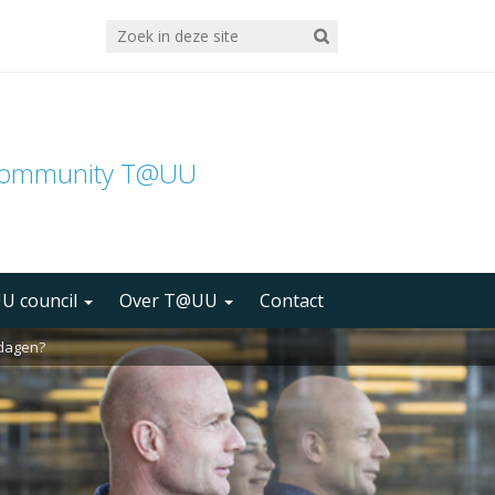
community T@UU
U council
Over T@UU
Contact
 dagen?