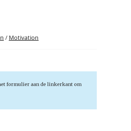
on
/
Motivation
het formulier aan de linkerkant om