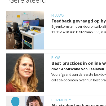
Gerelateerd
NIEUWS
Feedback gevraagd op h
Bijeenkomsten over doorontwikkeli
13.30-14.30 uur Daltonlaan 500, ruim
BLOG
Best practices in online
door
Anouschka van Leeuwen
Voorafgaand aan de eerste lockdow
collega-docenten over hun best pract
COMMUNITY
Als studenten hun camera