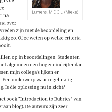
 ik de
ee
Lumens, M.E.G.L. (Mieke)
r na
 na over
evreden zijn met de beoordeling en
ukkig zo. Of ze weten op welke criteria
nooit.
hillen op in beoordelingen. Studenten
 het algemeen een hoger eindcijfer dan
sen mijn collega’s lijken er
aan. Een onderwerp waar regelmatig
g. Is die oplossing nu in zicht?
het boek “Introduction to Rubrics” van
raan blog). De auteurs zijn zeer