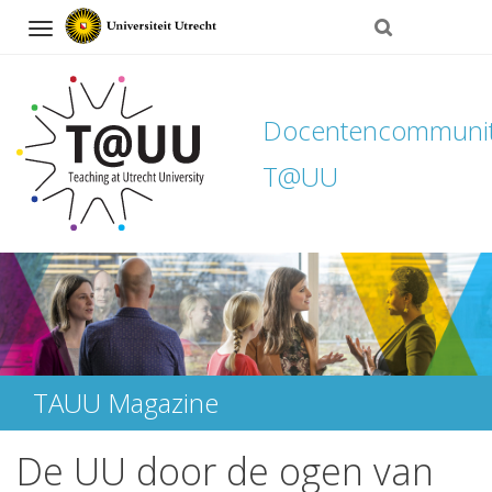
Navigation
Docentencommuni
T@UU
Direct
naar
het
inhoud
TAUU Magazine
De UU door de ogen van