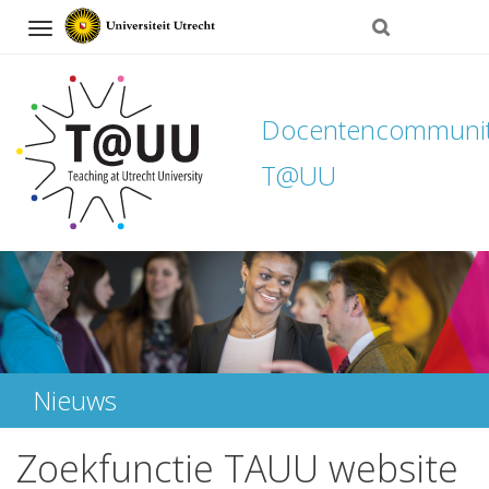
Navigation
Docentencommuni
T@UU
Direct
naar
het
inhoud
Nieuws
Zoekfunctie TAUU website