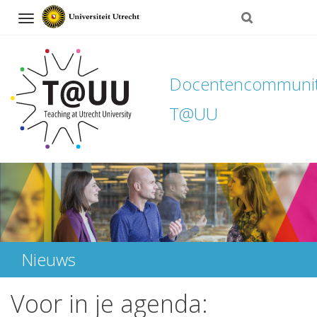
Navigation
Docentencommuni
T@UU
Direct
naar
het
inhoud
Nieuws
Voor in je agenda: