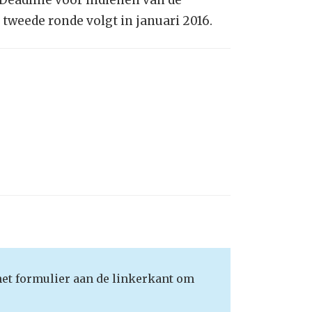
 Deadline voor indienen van de
tweede ronde volgt in januari 2016.
het formulier aan de linkerkant om