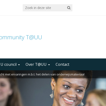
community T@UU
U council
Over T@UU
Contact
ht met ervaringen m.b.t. het delen van onderwijsmateriaal