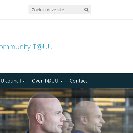
community T@UU
U council
Over T@UU
Contact