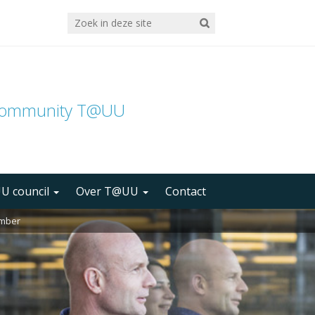
community T@UU
U council
Over T@UU
Contact
ember