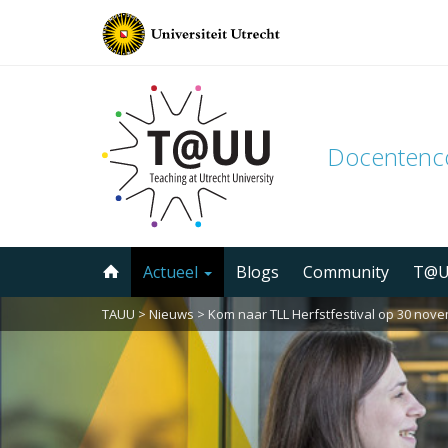
Docenten
Direct
Actueel
Blogs
Community
T@U
naar
het
TAUU
>
Nieuws
>
Kom naar TLL Herfstfestival op 30 nov
inhoud