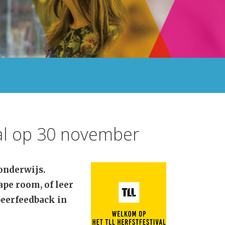
al op 30 november
 onderwijs.
cape room, of leer
 peerfeedback in