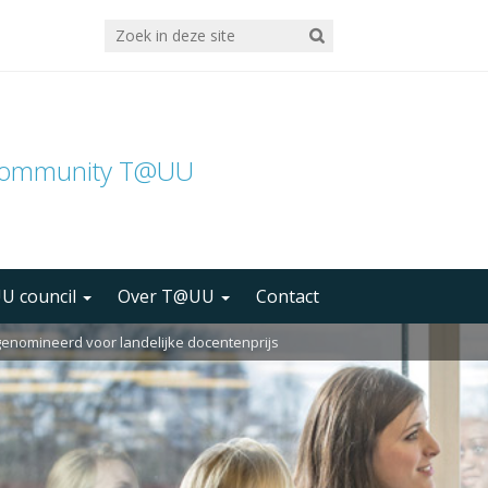
community T@UU
U council
Over T@UU
Contact
enomineerd voor landelijke docentenprijs