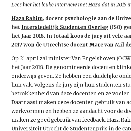
Lees
hier
het leuke interview met Haza dat in 2015
Haza Rahim
, docent psychologie aan de Univer
het
Interstedelijk Studenten Overleg
(ISO) g
het Jaar 2018
. In totaal koos d
e jury uit vele 
2017
won de Utrechtse docent Marc van Mil
de
Op 21 april zal minister Van Engelshoven (OCW)
het Jaar 2018. De genomineerde docenten blinken
onderwijs geven. Ze hebben een duidelijke onde
hun vak. Volgens de jury zijn hun studenten stu
betrokkenheid van deze docenten en ze voelen
Daarnaast maken deze docenten gebruik van ac
werkvormen en hebben ze aandacht voor de div
maken ze goed gebruik van feedback.
Haza Rah
Universiteit Utrecht de Studentenprijs in de ca