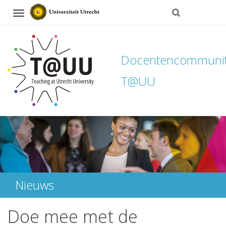
Navigation
Docentencommuni
T@UU
Direct
naar
het
inhoud
Nieuws
Doe mee met de