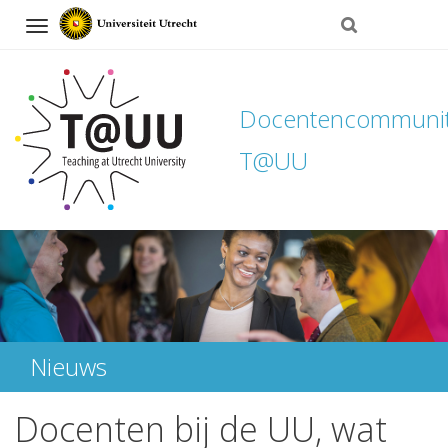
Navigation
Docentencommuni
T@UU
Direct
naar
het
inhoud
Nieuws
Docenten bij de UU, wat