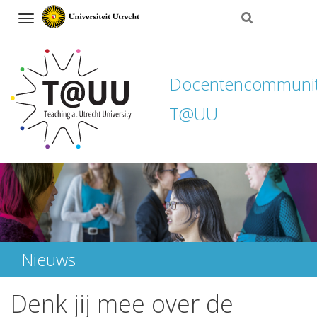
Navigation
Docentencommuni
T@UU
Direct
naar
het
inhoud
Nieuws
Denk jij mee over de