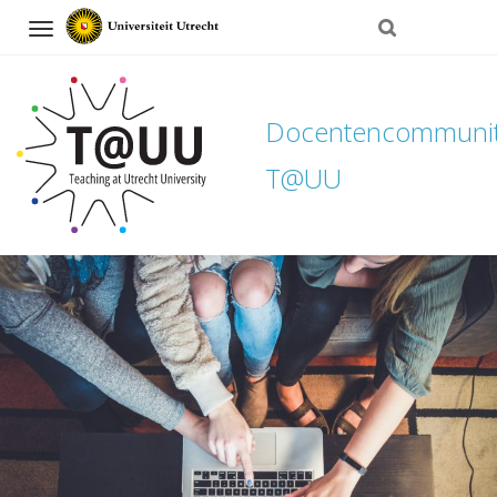
Navigation
Docentencommuni
T@UU
Direct
naar
het
inhoud