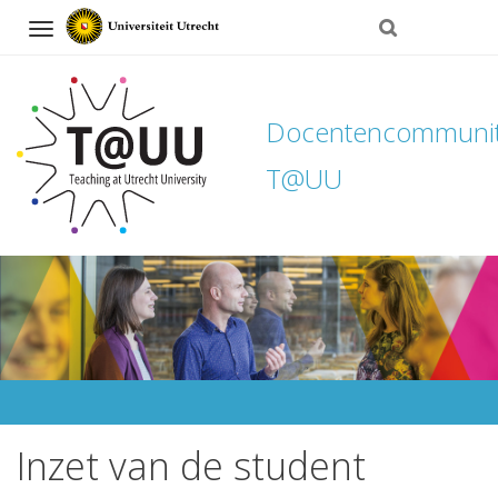
Navigation
Docentencommuni
T@UU
Direct
naar
het
inhoud
Inzet van de student