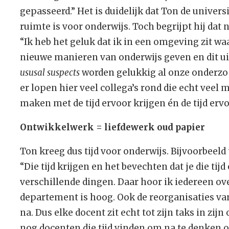
gepasseerd.” Het is duidelijk dat Ton de universi
ruimte is voor onderwijs. Toch begrijpt hij dat 
“Ik heb het geluk dat ik in een omgeving zit w
nieuwe manieren van onderwijs geven en dit u
ususal suspects
worden gelukkig al onze onderz
er lopen hier veel collega’s rond die echt veel m
maken met de tijd ervoor krijgen én de tijd er
Ontwikkelwerk = liefdewerk oud papier
Ton kreeg dus tijd voor onderwijs. Bijvoorbeeld
“Die tijd krijgen en het bevechten dat je die tij
verschillende dingen. Daar hoor ik iedereen ove
departement is hoog. Ook de reorganisaties van
na. Dus elke docent zit echt tot zijn taks in zij
nog docenten die tijd vinden om na te denken o