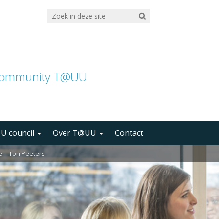
community T@UU
U council
Over T@UU
Contact
re – Ton Peeters