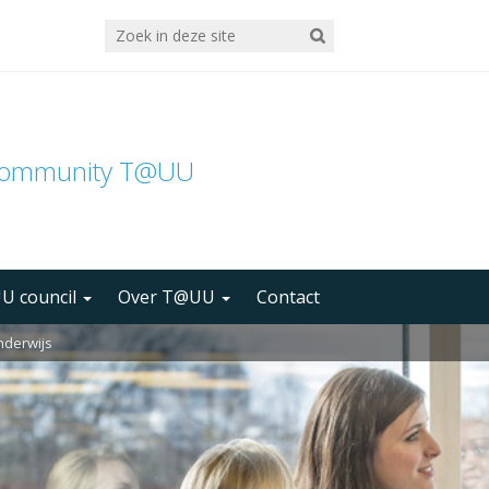
community T@UU
U council
Over T@UU
Contact
nderwijs