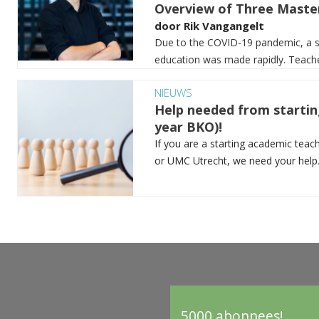
Overview of Three Master
door
Rik Vangangelt
Due to the COVID-19 pandemic, a sh
education was made rapidly. Teacher
NIEUWS
Help needed from startin
year BKO)!
If you are a starting academic teac
or UMC Utrecht, we need your help. 
5000 abonnees!