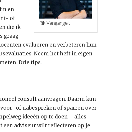
en
ijn en
nt- of
Rik Vangangelt
n die ik
s graag
De docenten evalueren en verbeteren hun
usevaluaties. Neem het heft in eigen
meten. Drie tips.
ioneel consult
aanvragen. Daarin kun
 voor- of nabespreken of sparren over
mpelweg ideeën op te doen – alles
 een adviseur wilt reflecteren op je