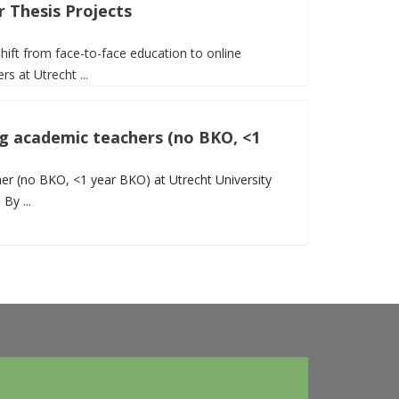
 Thesis Projects
ift from face-to-face education to online
s at Utrecht ...
g academic teachers (no BKO, <1
her (no BKO, <1 year BKO) at Utrecht University
By ...