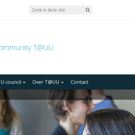
community T@UU
U council
Over T@UU
Contact